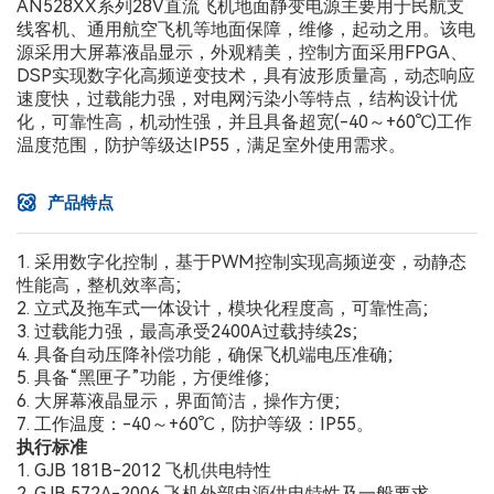
AN528XX系列28V直流飞机地面静变电源主要用于民航支
线客机、通用航空飞机等地面保障，维修，起动之用。该电
源采用大屏幕液晶显示，外观精美，控制方面采用FPGA、
DSP实现数字化高频逆变技术，具有波形质量高，动态响应
速度快，过载能力强，对电网污染小等特点，结构设计优
化，可靠性高，机动性强，并且具备超宽(-40～+60℃)工作
温度范围，防护等级达IP55，满足室外使用需求。
产品特点
1. 采用数字化控制，基于PWM控制实现高频逆变，动静态
性能高，整机效率高;
2. 立式及拖车式一体设计，模块化程度高，可靠性高;
3. 过载能力强，最高承受2400A过载持续2s;
4. 具备自动压降补偿功能，确保飞机端电压准确;
5. 具备“黑匣子”功能，方便维修;
6. 大屏幕液晶显示，界面简洁，操作方便;
7. 工作温度：-40～+60℃，防护等级：IP55。
执行标准
1. GJB 181B-2012 飞机供电特性
2. GJB 572A-2006 飞机外部电源供电特性及一般要求