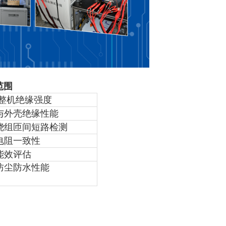
范围
/整机绝缘强度
与外壳绝缘性能
绕组匝间短路检测
电阻一致性
能效评估
防尘防水性能