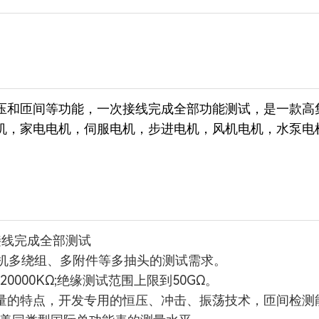
压和匝间等功能，一次接线完成全部功能测试，是一款高
，家电电机，伺服电机，步进电机，风机电机，水泵电机
接线完成全部测试
电机多绕组、多附件等多抽头的测试需求。
20000KΩ;绝缘测试范围上限到50GΩ。
量的特点，开发专用的恒压、冲击、振荡技术，匝间检测