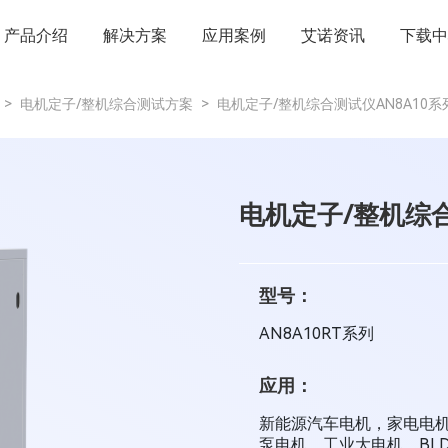
产品介绍
解决方案
应用案例
艾诺资讯
下载中
>
电机定子/整机综合测试方案
>
电机定子/整机综合测试仪AN8A10系
电机定子/整机综
型号：
AN8A10RT系列
应用：
新能源汽车电机，家电电
泵电机，工业大电机，BL