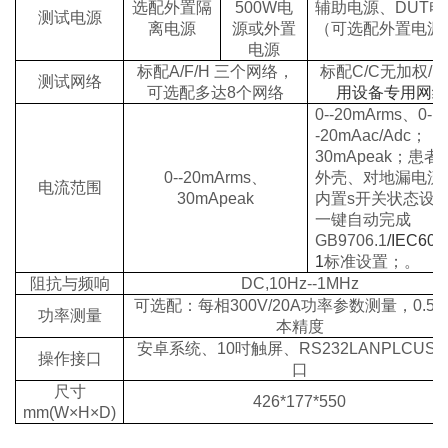
选配外置隔
500W
电
辅助电源、
DUT
电
测试电源
离电源
源或外置
（可选配外置电源
电源
标配
A/F/H
三个网络，
标配
C/C
无加权
/
E
测试网络
可选配多达
8
个网络
用设备专用网络
0--20mArms
、
0-
-20mAac/Adc
；
30mApeak
；
患者
0--20mArms
、
外壳、对地漏电流
电流范围
30mApeak
内置
s
开关状态设
一键自动完成
GB9706.1
/IEC606
1
标准设置；。
阻抗与频响
DC,10Hz--1MHz
可选配：每相
300V/20A
功率参数测量，
0.5
功率测量
本精度
安卓系统、
10
吋触屏、
RS232LANPLCUSB
操作接口
口
尺寸
426*177*550
mm(W×H×D)