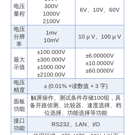
电压
300
V
6V
、
10V
、
60V
量程
1000V
2100V
电压
1mv
分辨
10 μ V
、
100 μ V
10mV
率
±100.000V
±6.00000V
最大
±300.000V
±
1
0.0000V
示值
±1000.00V
±60.0000V
±2100.00V
电压
± (0.01% ×
读数值
+ 3
字
)
精度
触屏操作、测试条件存储
100
组，具
面板
备开路侦测、比较器、速度选择、档
功能
位选择、功能选择等功能
接口
RS232
、
LAN
、
I/O
功能