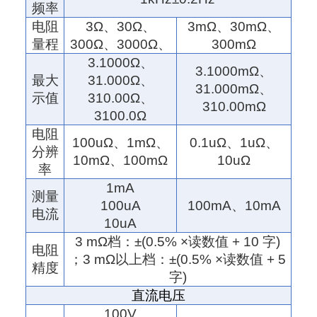
频率
电阻
3Ω
、
30Ω
、
3mΩ
、
30mΩ
、
量程
300Ω
、
3000Ω
、
300mΩ
3.1000
Ω
、
3.1000m
Ω
、
最大
31.000
Ω
、
31.000m
Ω
、
示值
310.00
Ω
、
310.00m
Ω
3100.0
Ω
电阻
100u
Ω
、
1m
Ω
、
0.1uΩ
、
1uΩ
、
分辨
10m
Ω
、
100m
Ω
10uΩ
率
1
mA
测量
100uA
100mA
、
10mA
电流
10uA
3 mΩ
档：
±(0.5% ×
读数值
+ 10
字
)
电阻
；
3 mΩ
以上档：
±(0.5% ×
读数值
+ 5
精度
字
)
直流电压
100V