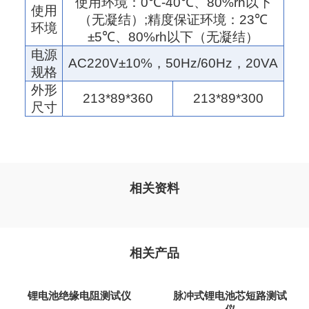
使用环境：
0℃-40℃
、
80%rh
以下
使用
（无凝结）
;
精度保证环境：
23℃
环境
±5℃
、
80%rh
以下（无凝结）
电源
AC220V±10%
，
50Hz/60Hz
，
20VA
规格
外形
213*89*360
213*89*300
尺寸
相关资料
相关产品
锂电池绝缘电阻测试仪
脉冲式锂电池芯短路测试