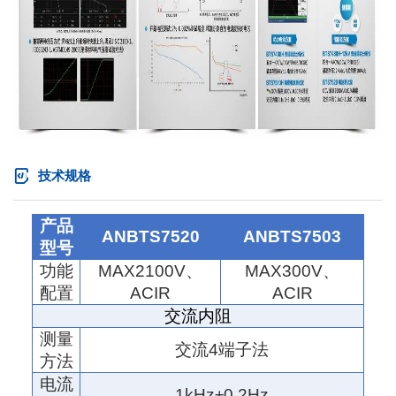
技术规格
产品
ANBTS75
20
ANBTS7503
型号
功能
MAX
21
00V
、
MAX300V
、
配置
ACIR
ACIR
交流内阻
测量
交流
4
端子法
方法
电流
1kHz±0.2Hz