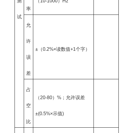
测
（10-1000）Hz
率
试
允
许
±（0.2%×读数值+1个字）
误
差
占
（20-80）%；允许误差
空
±(0.5%×示值)
比