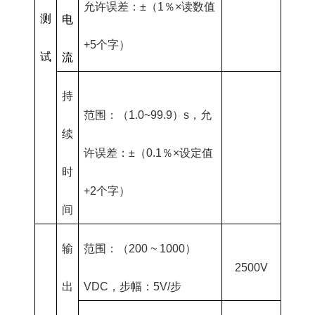
允许误差：±（1％×读数值
测
电
+5个字）
试
流
持
范围：（1.0~99.9）s，允
续
许误差：±（0.1％×设定值
时
+2个字）
间
输
范围：（200 ~ 1000）
2500V
出
VDC，步幅：5V/步