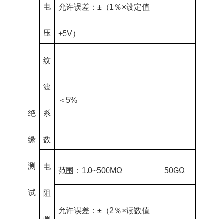
电
允许误差：±（1％×设定值
压
+5V）
纹
波
＜5%
绝
系
缘
数
测
电
范围：1.0~500MΩ
50GΩ
试
阻
允许误差：±（2％×读数值