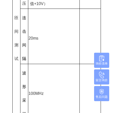
压
值+10V）
匝
连
间
击
20ms
测
间
试
隔
询价清单
波
留言询价
形
100MHz
售后问题
采