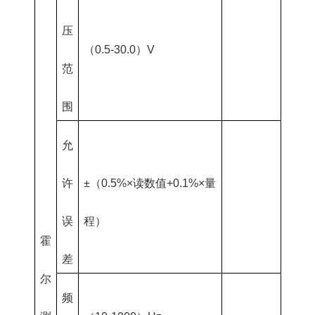
压
（0.5-30.0）V
范
围
允
许
±（0.5%×读数值+0.1%×量
误
程）
霍
差
尔
频