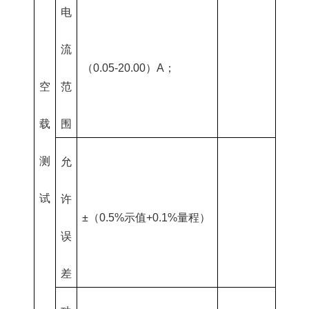
电
流
（0.05-20.00）A；
空
范
载
围
测
允
试
许
±（0.5%示值+0.1%量程）
误
差