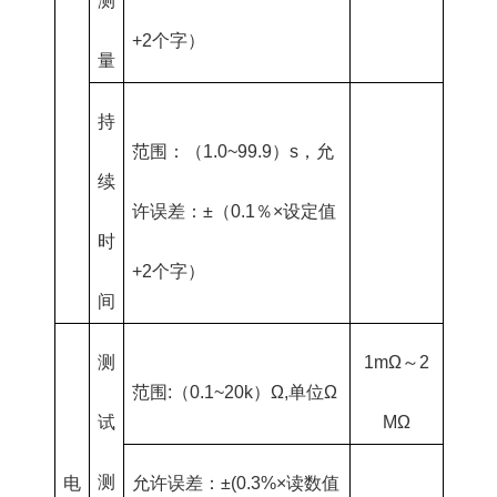
测
+2个字）
量
持
范围：（1.0~99.9）s，允
续
许误差：±（0.1％×设定值
时
+2个字）
间
测
1mΩ～2
范围:（0.1~20k）Ω,单位Ω
试
MΩ
测
电
允许误差：±(0.3%×读数值