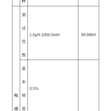
样
测
试
1.0μH-1000.0mH
99.99kH
范
围
基
本
0.5%
电
精
感
度