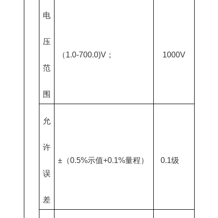
电
压
（1.0-700.0)V；
1000V
范
围
允
许
±（0.5%示值+0.1%量程）
0.1级
误
差