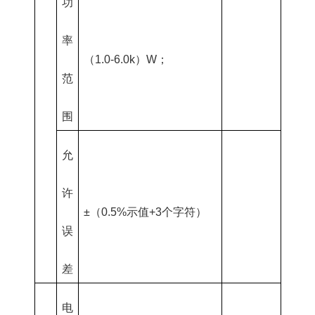
功
率
（1.0-6.0k）W；
范
围
允
许
±（0.5%示值+3个字符）
误
差
电