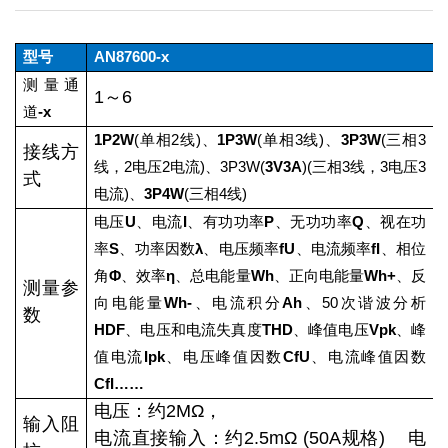
型号
AN87600-x
测量通
1～6
道
-x
1P2W
(单相2线)、
1P3W
(单相3线)、
3P3W
(三相3
接线方
线，2电压2电流)、3P3W(
3V3A
)(三相3线，3电压3
式
电流)、
3P4W
(三相4线)
电压
U
、电流
I
、有功功率
P
、无功功率
Q
、视在功
率
S
、功率因数
λ
、电压频率
fU
、电流频率
fI
、相位
角
Φ
、效率
η
、总电能量
Wh
、正向电能量
Wh+
、反
测量参
向电能量
Wh-
、电流积分
Ah
、50次谐波分析
数
HDF
、电压和电流失真度
THD
、峰值电压
Vpk
、峰
值电流
Ipk
、电压峰值因数
CfU
、电流峰值因数
CfI……
电压：约2MΩ，
输入阻
电流直接输入：约2.5mΩ (50A规格) 电