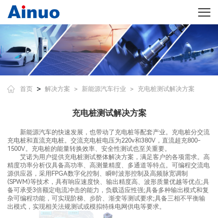
>
首页
解决方案
新能源汽车行业
充电桩测试解决方案
>
>
充电桩测试解决方案
新能源汽车的快速发展，也带动了充电桩等配套产业。充电桩分交流
充电桩和直流充电桩。交流充电桩电压为220v和380V，直流超充800-
1500V。充电桩的能量转换效率、安全性测试也至关重要。
艾诺为用户提供充电桩测试整体解决方案，满足客户的各项需求。高
精度功率分析仪具备高功率、高测量精度、多通道等特点。可编程交流电
源供应器，采用FPGA数字化控制、瞬时波形控制及高频脉宽调制
(SPWM)等技术，具有响应速度快、输出精度高、波形质量优越等优点;具
备可承受3倍额定电流冲击的能力，负载适应性强;具备多种输出模式和复
杂可编程功能，可实现阶梯、步阶、渐变等测试要求;具备三相不平衡输
出模式，实现相关法规测试或模拟特殊电网供电等要求。